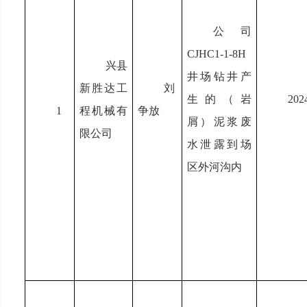
公司
CJHC1-1-8H
兴县
井场钻井产
新胜达工
刘
生的（岩
202
1
程机械有
争放
屑）泥浆废
限公司
水泄露到场
区外河沟内