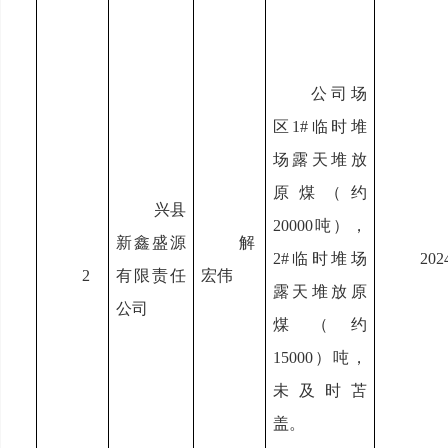
公司场
区1#临时堆
场露天堆放
原煤（约
兴县
20000吨），
新鑫盛源
解
2#临时堆场
2024
2
有限责任
宏伟
露天堆放原
公司
煤（约
15000）吨，
未及时苫
盖。