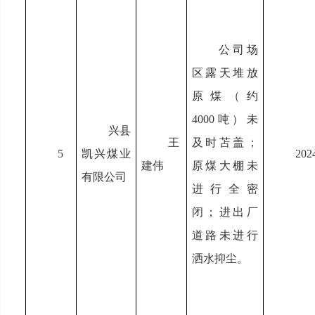
公司场
区露天堆放
原煤（约
4000吨）未
兴县
王
及时苫盖；
5
凯兴煤业
202
建伟
原煤大棚未
有限公司
进行全密
闭；进出厂
道路未进行
洒水抑尘。