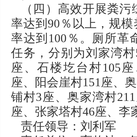
（
四
）
高效开展
粪污
率达到90％以上，规
率达到100％。
厕所革
任务，
分别为刘家湾
村
座
、石楼圪台村
105
座、阳会崖村151座、
铺村3座、奥家湾村21
座、张家塔村46座、李
责任领导：
刘利军