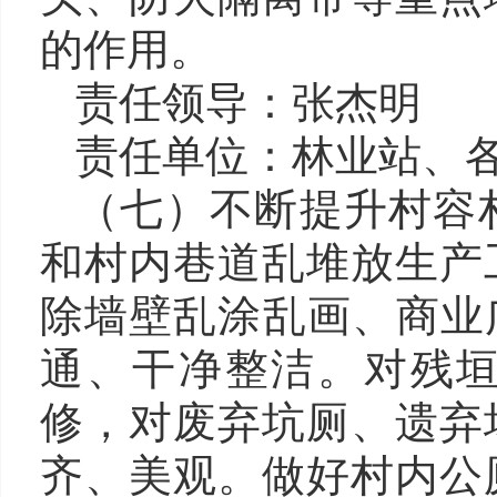
的作用。
责任领导：
张杰明 
责任单位：
林业站
、
（七）不断提升村容
和村内巷道乱堆放生产
除
墙壁乱涂
乱
画、商业
通、干净整洁。
对残
修，对废弃
坑厕
、
遗弃
齐、美观。做好村内公