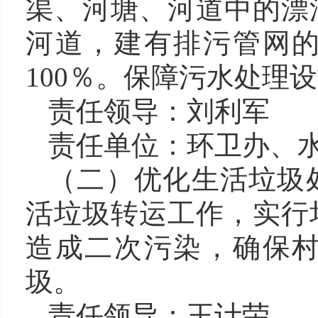
渠
、
河塘
、
河道
中的漂
河道，
建有排污管网
100％。
保障污水处理设
责任领导：
刘利军
责任单位：
环
卫办
、
（二）优化
生活垃圾
活垃圾转运工作，实行
造成二次污染，确保
圾
。
责任
领导
：
王计荣