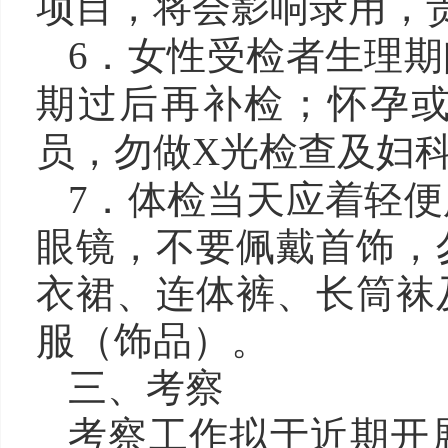
项目，将会影响录用，
6．女性受检者生理
期过后再补检；怀孕
员，勿做X光检查及妇
7．体检当天
应
着轻便
眼镜
，
不要
佩戴首饰，
衣裙、连体裤、长筒袜
服（饰品）
。
三、考察
考察工作拟于近期开