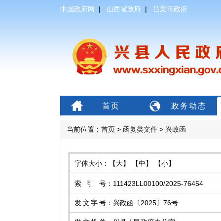
中国政府网
|
山西省政府
|
吕梁市政府
首页
政务动态
当前位置：
首页
>
函复类文件
>
兴政函
字体大小：
【大】
【中】
【小】
索引号
：
111423LL00100/2025-76454
发文字号
：
兴政函〔2025〕76号