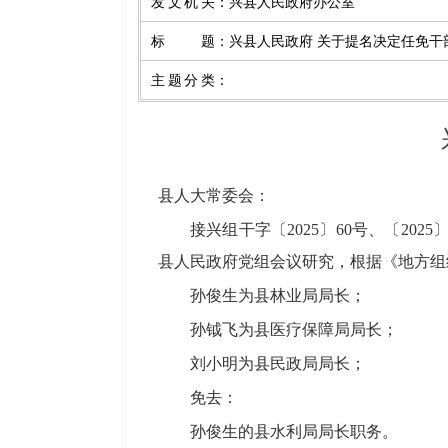
发文机关
：
兴县人民政府办公室
标题
：
兴县人民政府 关于提名决定任免干
主题分类
：
县人大常委会：
接兴组干字〔2025〕
60
号
、
〔2025
县人民政府党组会议研究，
根据《地方组
孙俊生为县林业局局长；
孙钺飞为县医疗保障局局长；
刘小明为县民政局局长；
免去：
孙俊生
的
县水利局局长职务。