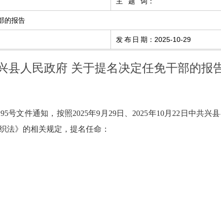
主题词
：
部的报告
发布日期
：
2025-10-29
兴县人民政府 关于提名决定任免干部的报
〕
95
号文件通知，按照2025年
9
月
29
日
、
2025年10月22日中共
织法》的相关规定
，提名
任命
：