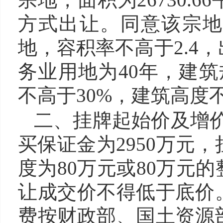
方式出让。同意该宗
地
，容积率不
高
于
2.4
，
务业用地
为
4
0年，建筑
不
高
于30%，建筑高度
二、
挂牌起始价及增价
买保证金
为
2950
万元，
度为
80
万元或
80
万元的
让成交价不得低于底价
费按财政部、国土资源