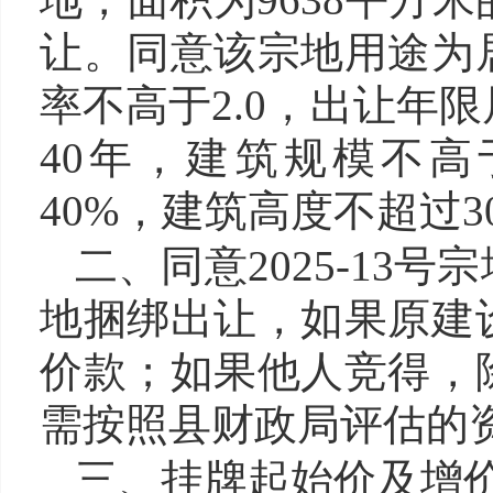
让。同意该宗地用
途为
率不
高
于
2.0
，出让年限
4
0年，建筑规模不
高
40
%，建筑高度不超过
3
二、同意2025-13
地捆绑
出让
，如果原建
价款；如果他人竞得，
需
按照县财政局
评估
的
三、
挂牌起始价及增价