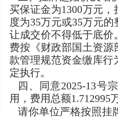
买保证
金为
1300
万元，
度为
35
万元或
35
万元的
让成交价不得低于底价
费按《财政部
国土资源
款管理规范资金缴库行为
定执行。
四
、同意202
5
-
13
号宗
用，费用总额
1.712995
请你单位严格按照挂