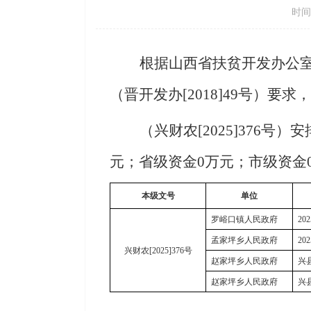
时间：
根据
山西省扶贫开发办公
（晋开发办[2018]49号）要
（
兴财农[2025]
376
号
）安
元；省级资金0万元；市级资金0
本级文号
单位
罗峪口镇人民政府
2
孟家坪乡人民政府
2
兴财农[2025]376号
赵家坪乡人民政府
兴
赵家坪乡人民政府
兴