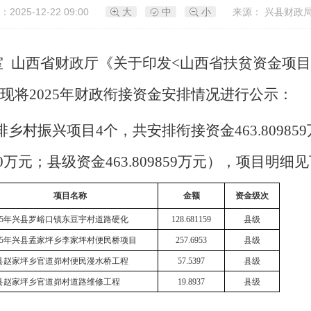
2025-12-22 09:00
大
中
小
来源： 兴县财政
室
山西省财政厅《关于印发<山西省扶贫资金项目
求，现将2025年财政衔接资金安排情况进行公示：
排乡村振兴项目
4个，共安排衔接资金463.8098
万元；县级资金463.809859万元），项目明细
项目名称
金额
资金级次
025年兴县罗峪口镇东豆宇村道路硬化
128.681159
县级
025年兴县孟家坪乡李家坪村便民桥项目
257.6953
县级
县赵家坪乡官道峁村便民漫水桥工程
57.5397
县级
县赵家坪乡官道峁村道路维修工程
19.8937
县级