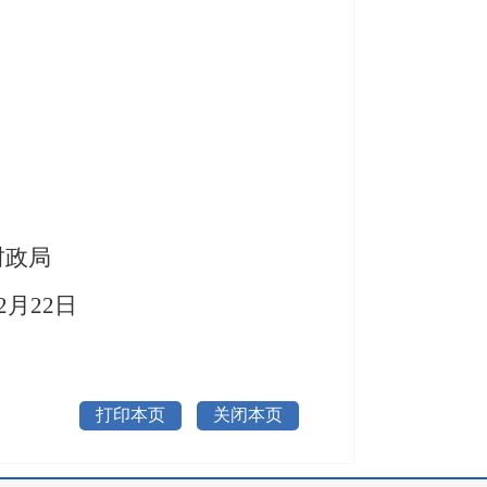
局
2
月
22
日
打印本页
关闭本页