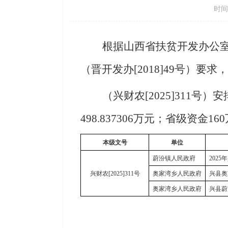
时间：
根据
山西省扶贫开发办公
（晋开发办[2018]49号）要
（
兴财农[2025]
311
号
）安
498.837306万元；省级资
本级文号
单位
蔚汾镇人民政府
202
兴财农[2025]311号
奥家湾乡人民政府
兴县奥
奥家湾乡人民政府
兴县蔚