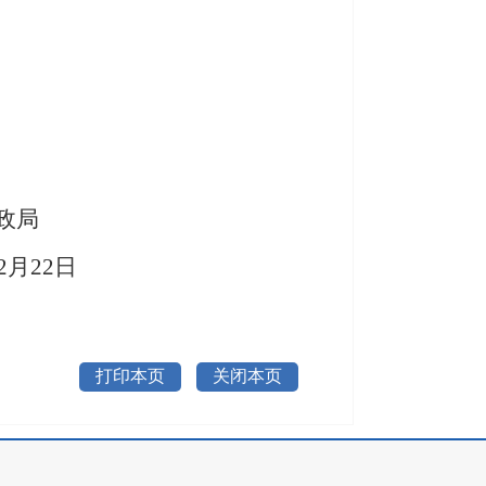
局
2
月
22
日
打印本页
关闭本页