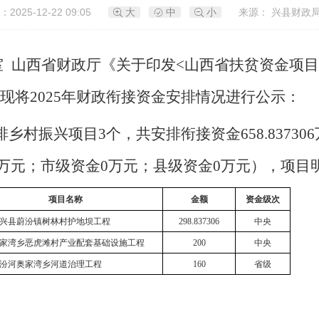
2025-12-22 09:05
大
中
小
来源： 兴县财政
室
山西省财政厅《关于印发<山西省扶贫资金项目
求，现将2025年财政衔接资金安排情况进行公示：
排乡村振兴项目
3个，共安排衔接资金658.8373
金160万元；市级资金0万元；县级资金0万元），项
项目名称
金额
资金级次
5年兴县蔚汾镇树林村护地坝工程
298.837306
中央
家湾乡恶虎滩村产业配套基础设施工程
200
中央
汾河奥家湾乡河道治理工程
160
省级