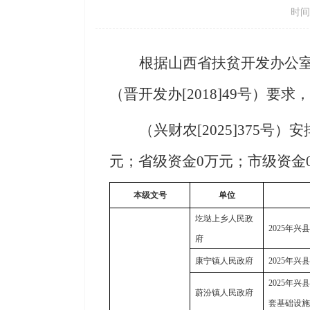
时间：
根据
山西省扶贫开发办公
（晋开发办[2018]49号）要
（
兴财农[2025]
375
号
）安
元；省级资金0万元；市级资金0
本级文号
单位
圪垯上乡人民政
2025年
府
康宁镇人民政府
2025年
2025年
蔚汾镇人民政府
套基础设施