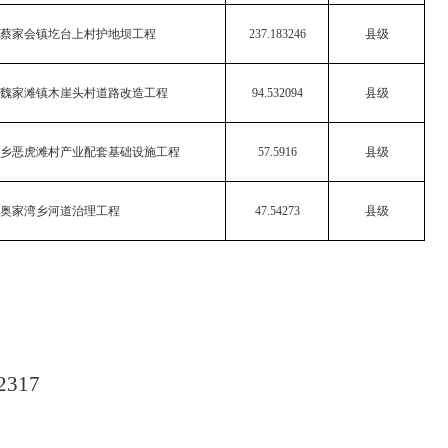
兴县蔡家会镇圪台上村护地坝工程
237.183246
县级
兴县魏家滩镇木崖头村道路改造工程
94.532094
县级
乡恶虎滩村产业配套基础设施工程
57.5916
县级
奥家湾乡河道治理工程
47.54273
县级
2317