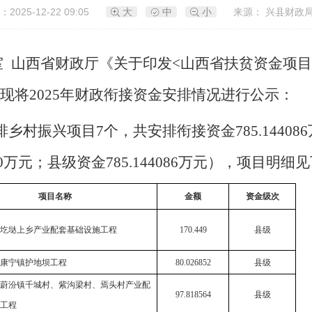
2025-12-22 09:05
大
中
小
来源： 兴县财政
室
山西省财政厅《关于印发<山西省扶贫资金项目
求，现将2025年财政衔接资金安排情况进行公示：
排乡村振兴项目
7个，共安排衔接资金785.1440
万元；县级资金785.144086万元），项目明细
项目名称
金额
资金级次
兴县圪垯上乡产业配套基础设施工程
170.449
县级
兴县康宁镇护地坝工程
80.026852
县级
兴县蔚汾镇千城村、紫沟梁村、焉头村产业配
97.818564
县级
工程