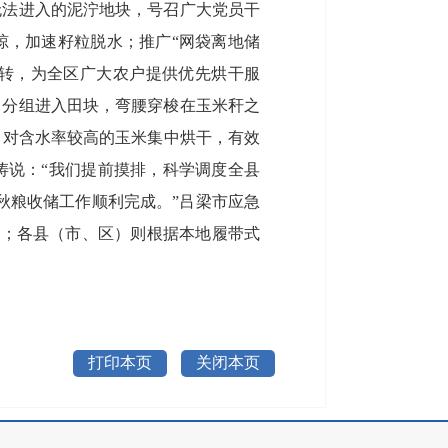
无法进入的泥泞地块，号召广大党员干
晾，加速籽粒脱水；推广“网袋离地储
运转，为全区广大农户提供优先烘干服
，分组进入田块，弯腰穿梭在玉米秆之
，对含水率较高的玉米集中烘干，有效
涛说：“我们提前摸排，科学调度全县
年秋粮收储工作顺利完成。”吕梁市应急
险；各县（市、区）则根据本地履带式
打印本页
关闭本页