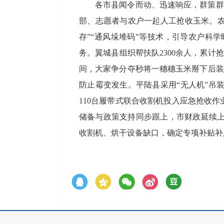
各市县闻令而动、迅速响应，群策群
部、志愿者与农户一起人工抢收玉米。农
存”“通风垛堆码”等技术，引导农户科
务。翼城县组织帮扶队2300余人，累
间，大家争分夺秒将一穗穗玉米掰下后装
防止霉变发生。平陆县采用“无人机”吊
110台履带式联合收割机投入应急抢收作
储备与政策支持同步跟上，市财政延续上
收割机、烘干设备缺口，确定专项补贴补