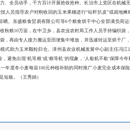
力、全员动手，千方百计开展抢收抢种。长治市上党区在机械
技人员指导农户对刚收回的玉米果穗进行“站秆扒皮”或就地摊
学晾晒。东盛粮食贸易有限公司等6个粮食烘干中心全部满负荷
计抢收秋粮10万亩，在中卫乡，县农业农村局工作人员手持编织袋
袋，再由专人接力搬运至田埂集中堆放，并迅速转运至烘干厂
装模式助力玉米颗粒归仓。泽州县农业机械发展中心副主任冯江
业，避免出现‘机等粮’或‘粮等机’的现象，‘人歇机不歇’保障今
一年度冬小麦每亩100元种植补助的同时推广小麦完全成本保
足短板。（王秀娟）