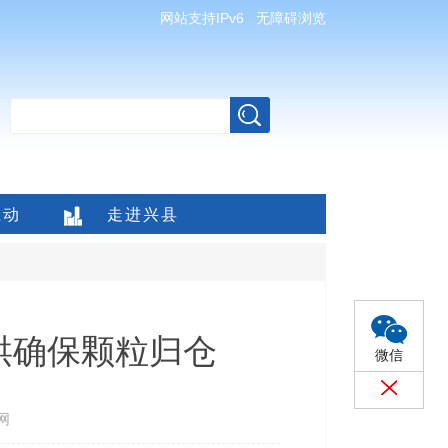
网站支持IPv6
无障碍浏览
互动
走进兴县
烘确保颗粒归仓
微信
网