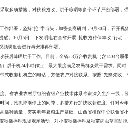
采取多项措施，对秋粮抢收、烘干晾晒等多个环节严密部署，
作部署，坚持“抢”字当头，加密会商研判，9月30日，召开视
获提醒。10月5日，下发明电在全省开展“抢收抢种保丰收”行动
生产视频调度会进行再安排再部署。
获后晾晒烘干工作。目前，全省2.3万台收割机（含1403台
套）烘干机24小时作业，最大限度满足农民群众烘干需求。同时
台履带式收割机机主的电话，方便农户对接联系。按照“先熟先收、
度。省农业农村厅组织省级产业技术体系专家深入生产一线，统
时间，抢抓降雨停止的间隙，多措并行加快收获进度。针对今
高播种质量，夯实明年夏粮生产基础。山西省植保中心联合省
麦秋播拌种现场观摩活动，对小麦秋播拌种及秋苗病虫草害防控