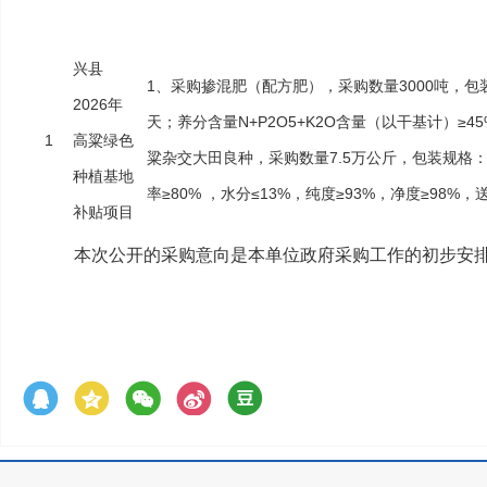
兴县
1、采购掺混肥（配方肥），采购数量3000吨，包
2026年
天；养分含量N+P2O5+K2O含量（以干基计）≥45% （
1
高粱绿色
粱杂交大田良种，采购数量7.5万公斤，包装规格：每
种植基地
率≥80% ，水分≤13%，纯度≥93%，净度≥98%
补贴项目
本次公开的采购意向是本单位政府采购工作的初步安
兴县农