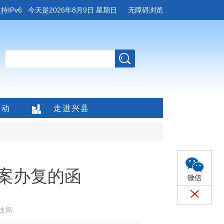
持IPv6
今天是
2026年8月9日 星期日
无障碍浏览
互动
走进兴县
提案办复的函
微信
技局