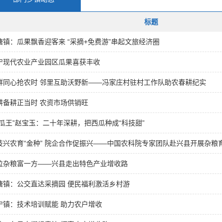
标题
塘镇：瓜果飘香迎客来 “采摘+免费游”串起文旅经济圈
宁现代农业产业园区瓜果喜获丰收
群同心抢农时 邻里互助沃野新——冯家庄村驻村工作队助农春耕纪实
耕备耕正当时 农资市场供销旺
西瓜王”赵宝玉：二十年深耕，把西瓜种成“科技甜”
技兴农育“金种” 院企合作促振兴——中国农科院专家团队赴兴县开展杂粮
粒杂粮富一方——兴县走出特色产业增收路
塘镇：公交直达采摘园 便民福利激活乡村游
宁镇：技术培训赋能 助力农户增收