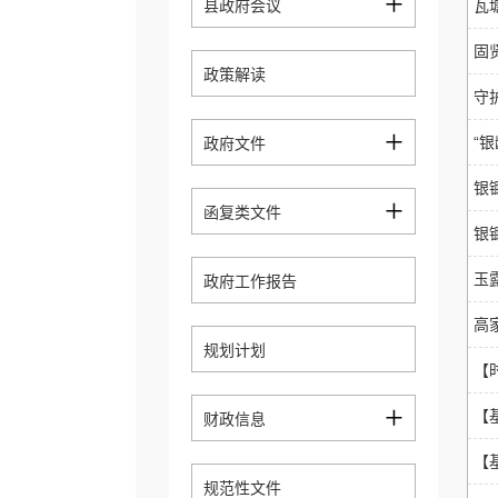
+
县政府会议
瓦
固
政策解读
守
+
“
政府文件
银
+
函复类文件
银
玉
政府工作报告
高
规划计划
【
+
【
财政信息
【
规范性文件