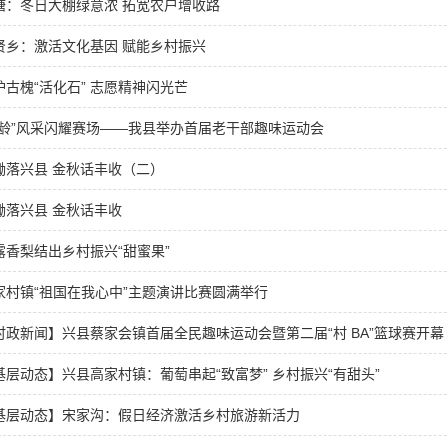
塘：冬日大棚绿意浓 拓宽农户增收路
贤乡：激活文化基因 赋能乡村振兴
护古槐“活化石” 志愿精神闪光芒
银龄”风采闪耀赛场——我县举办首届老干部趣味运动会
锄落兴县 金秋话丰收（二）
锄落兴县 金秋话丰收
露香梨结出乡村振兴“甜蜜果”
家村镇“祖国在我心中”主题演讲比赛圆满举行
时政新闻】兴县蔡家会镇首届全民趣味运动会暨第二届“村 BA”篮球赛开幕
基层动态】兴县高家村镇：葡萄串起“致富梦” 乡村振兴“有甜头”
基层动态】宋家沟：假日经济激活乡村旅游新活力