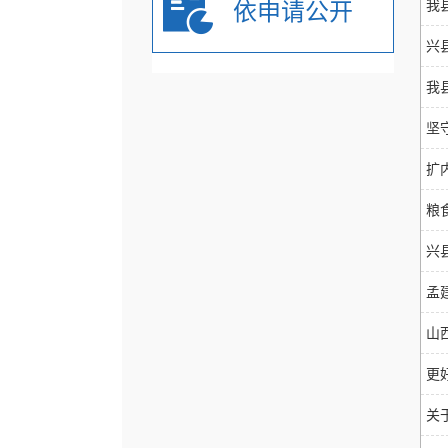
我
依申请公开
兴
我
坚
扩
粮
兴
孟
山
更
关