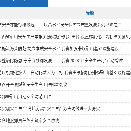
标题
质安全才能行稳致远 ——以高水平安全保障高质量发展系列评论之二
山西省矿山安全生产举报奖励实施细则》出台 设置梯度化、高标准奖励机
类施策源头防范 提高本质安全水平 我省加强非煤矿山基础设施建设
查整治除隐患 守牢底线稳发展 ——我省2026年“安全生产月”活动综述
持以机械化换人、自动化减人为目标 我省出硬招加强非煤矿山基础设施建
县召开全县煤矿安全生产工作部署会议
省部署矿山汛期安全防范工作
省实现安全生产“考培分离” 安全生产源头防线进一步夯实
省各地狠抓责任落实筑牢安全防线