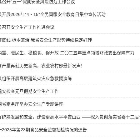
县召开“五一”假期安全风险防范工作会议
县开展2026年“4・15”全民国家安全教育日集中宣传活动
县召开安全生产工作推进会议
守底线 标本兼治 我省安全生产形势持续稳定好转
内需、暖民生、稳粮食、促开放 二〇二五年重点领域财政支出保障有力
食产量再创历史新高，农业农村部最新发声！
县组织开展高层建筑火灾应急救援演练
建安检查元旦假期安全生产工作
西省商务厅举办安全生产专题讲座
好统筹发展和安全，建设更高水平平安山西 ——深入贯彻落实省委十二届十一
于2025年第23期食品安全监督抽检情况的通告